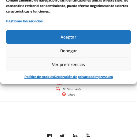
comportamiento de navegación o las identificaciones únicas en este sitio. No
consentir o retirar el consentimiento, puede afectar negativamente a ciertas
características y funciones.
Gestionar los servicios
Aceptar
Denegar
Ver preferencias
HERRAMIENTAS TT-L 40 MALVINAS
Política de cookies
Declaración de privacidad
Impressum
junio 29, 2023
No Comments
More