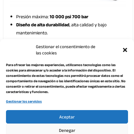
Presión máxima:
10 000 psi 700 bar
Diseño de alta durabilidad
, alta calidad y bajo
mantenimiento.
100 % probado y certificado a presión
.
Gestionar el consentimiento de
Diseño de dos velocidades
para un funcionamiento
las cookies
más rápido y una menor fuerza en el mango.
Peso ligero
para un manejo sencillo.
Para ofrecer las mejores experiencias, utilizamos tecnologías como las
cookies para almacenar y/o acceder a la información del dispositivo. El
Puede trabajar
invertida
o en
horizontal
consentimiento de estas tecnologías nos permitirá procesar datos como el
comportamiento de navegación o las identificaciones únicas en este sitio. No
consentir o retirar el consentimiento, puede afectar negativamente a ciertas
características y funciones.
Gestionar los servicios
Aceptar
Denegar