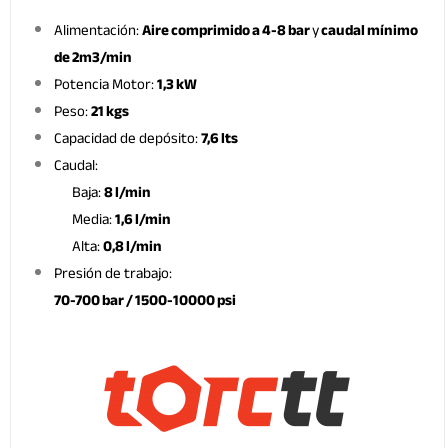
Alimentación:
Aire comprimido a 4-8 bar
y
caudal mínimo
de 2m3/min
Potencia Motor:
1,3 kW
Peso:
21 kgs
Capacidad de depósito:
7,6 lts
Caudal:
Baja:
8 l/min
Media:
1,6 l/min
Alta:
0,8 l/min
Presión de trabajo:
70-700 bar / 1500-10000 psi